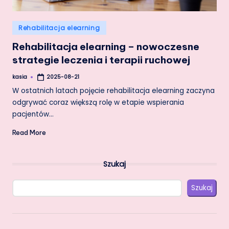
Posted
Rehabilitacja elearning
in
Rehabilitacja elearning – nowoczesne
strategie leczenia i terapii ruchowej
kasia
2025-08-21
Posted
by
W ostatnich latach pojęcie rehabilitacja elearning zaczyna
odgrywać coraz większą rolę w etapie wspierania
pacjentów…
Read More
Szukaj
Szukaj