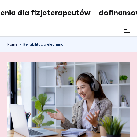
enia dla fizjoterapeutów - dofinans
Skip
to
content
Home
Rehabilitacja elearning