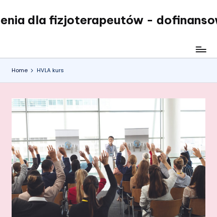
enia dla fizjoterapeutów - dofinans
Skip
to
content
Home
HVLA kurs