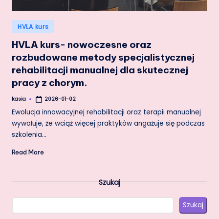
Posted
HVLA kurs
in
HVLA kurs- nowoczesne oraz
rozbudowane metody specjalistycznej
rehabilitacji manualnej dla skutecznej
pracy z chorym.
kasia
2026-01-02
Posted
by
Ewolucja innowacyjnej rehabilitacji oraz terapii manualnej
wywołuje, że wciąż więcej praktyków angażuje się podczas
szkolenia…
Read More
Szukaj
Szukaj