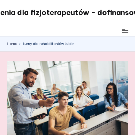
enia dla fizjoterapeutów - dofinans
Skip
to
content
Home
kursy dla rehabilitantów Lublin