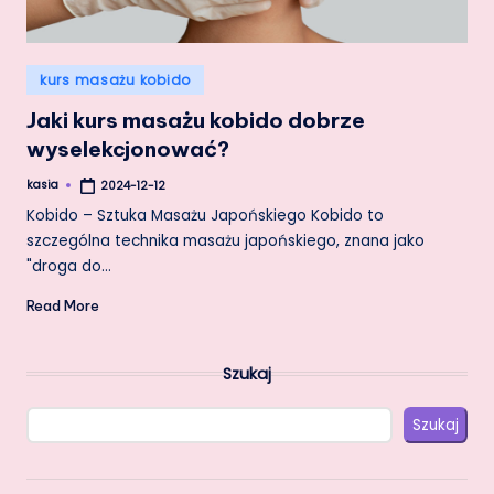
Posted
kurs masażu kobido
in
Jaki kurs masażu kobido dobrze
wyselekcjonować?
kasia
2024-12-12
Posted
by
Kobido – Sztuka Masażu Japońskiego Kobido to
szczególna technika masażu japońskiego, znana jako
"droga do…
Read More
Szukaj
Szukaj