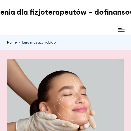
enia dla fizjoterapeutów - dofinans
Skip
to
content
Home
kurs masażu kobido