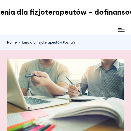
enia dla fizjoterapeutów - dofinans
Skip
to
content
Home
kurs dla fizjoterapeutów Poznań