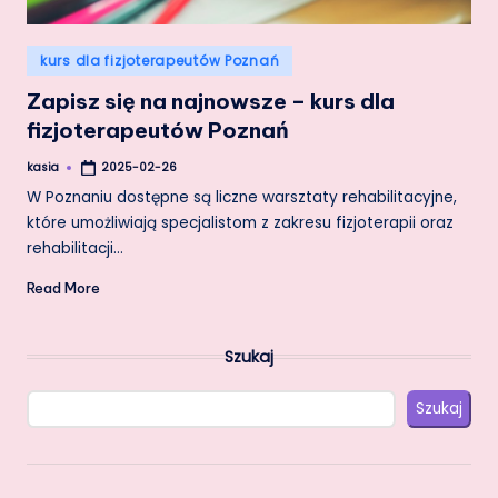
Posted
kurs dla fizjoterapeutów Poznań
in
Zapisz się na najnowsze – kurs dla
fizjoterapeutów Poznań
kasia
2025-02-26
Posted
by
W Poznaniu dostępne są liczne warsztaty rehabilitacyjne,
które umożliwiają specjalistom z zakresu fizjoterapii oraz
rehabilitacji…
Read More
Szukaj
Szukaj