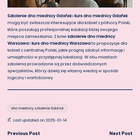
Szkolenie dno miednicy Gdańsk
i
kurs dno miednicy Gdańsk
mogą być zwłaszcza interesujące dla kobiet z północy Polski,
które poszukują profesjonalnej edukacji bliżej swojego
miejsca zamieszkania. Z kolei
szkolenie dno miednicy
Warszawa
i
kurs dno miednicy Warszawa
to propozycje dla
kobiet z centralnej Polski, jakie pragną zdobyć informację i
umiejętności w przystępnej lokalizacji. W obu miastach
szkolenia prowadzone są przez doświadczonych
specjalistów, którzy dzielą się własną wiedzą w sposób
logiczny i wartościowy.
Tags:
dno miednicy szkolenie Gdańsk
Last updated on 2025-01-14
Post
Previous Post
Next Post