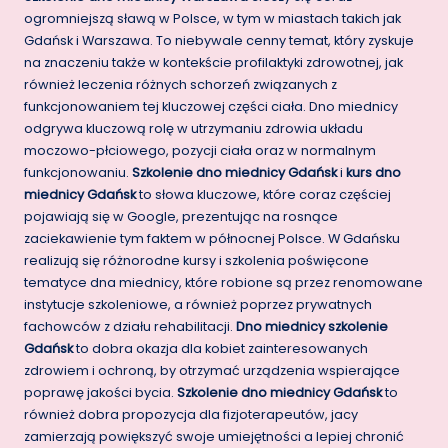
ogromniejszą sławą w Polsce, w tym w miastach takich jak
Gdańsk i Warszawa. To niebywale cenny temat, który zyskuje
na znaczeniu także w kontekście profilaktyki zdrowotnej, jak
również leczenia różnych schorzeń związanych z
funkcjonowaniem tej kluczowej części ciała. Dno miednicy
odgrywa kluczową rolę w utrzymaniu zdrowia układu
moczowo-płciowego, pozycji ciała oraz w normalnym
funkcjonowaniu.
Szkolenie dno miednicy Gdańsk
i
kurs dno
miednicy Gdańsk
to słowa kluczowe, które coraz częściej
pojawiają się w Google, prezentując na rosnące
zaciekawienie tym faktem w północnej Polsce. W Gdańsku
realizują się różnorodne kursy i szkolenia poświęcone
tematyce dna miednicy, które robione są przez renomowane
instytucje szkoleniowe, a również poprzez prywatnych
fachowców z działu rehabilitacji.
Dno miednicy szkolenie
Gdańsk
to dobra okazja dla kobiet zainteresowanych
zdrowiem i ochroną, by otrzymać urządzenia wspierające
poprawę jakości bycia.
Szkolenie dno miednicy Gdańsk
to
również dobra propozycja dla fizjoterapeutów, jacy
zamierzają powiększyć swoje umiejętności a lepiej chronić