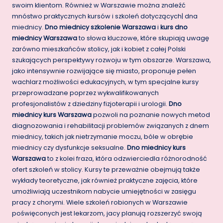
swoim klientom. Również w Warszawie można znaleźć
mnóstwo praktycznych kursów i szkoleń dotyczących| dna
miednicy.
Dno miednicy szkolenie Warszawa
i
kurs dno
miednicy Warszawa
to słowa kluczowe, które skupiają uwagę
zarówno mieszkańców stolicy, jak i kobiet z całej Polski
szukających perspektywy rozwoju w tym obszarze. Warszawa,
jako intensywnie rozwijające się miasto, proponuje pełen
wachlarz możliwości edukacyjnych, w tym specjalne kursy
przeprowadzane poprzez wykwalifikowanych
profesjonalistów z dziedziny fizjoterapii i urologii.
Dno
miednicy kurs Warszawa
pozwoli na poznanie nowych metod
diagnozowania i rehabilitacji problemów związanych z dnem
miednicy, takich jak nietrzymanie moczu, bóle w obrębie
miednicy czy dysfunkcje seksualne.
Dno miednicy kurs
Warszawa
to z kolei fraza, która odzwierciedla różnorodność
ofert szkoleń w stolicy. Kursy te przeważnie obejmują także
wykłady teoretyczne, jak również praktyczne zajęcia, które
umożliwiają uczestnikom nabycie umiejętności w zasięgu
pracy z chorymi. Wiele szkoleń robionych w Warszawie
poświęconych jest lekarzom, jacy planują rozszerzyć swoją