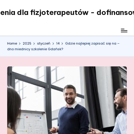
enia dla fizjoterapeutów - dofinans
Skip
to
content
Home
2025
styczeń
14
Gdzie najlepiej zapisać się na –
dno miednicy szkolenie Gdańsk?