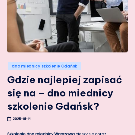
Posted
dno miednicy szkolenie Gdańsk
in
Gdzie najlepiej zapisać
się na – dno miednicy
szkolenie Gdańsk?
2025-01-14
Szkolenie dno miednicy Warszawa
cieszy się coraz